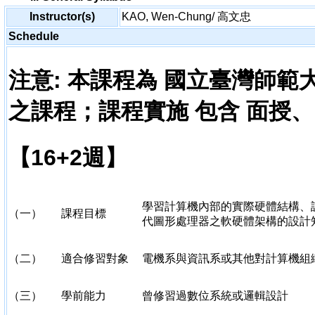
Instructor(s)
KAO, Wen-Chung/ 高文忠
Schedule
注意
:
本課程為
國立臺灣師範
之課程；課程實施
包含
面授、
【16+2週】
學習計算機內部的實際硬體結構、設
（一）
課程目標
代圖形處理器之軟硬體架構的設計
（二）
適合修習對象
電機系與資訊系或其他對計算機組
（三）
學前能力
曾修習過數位系統或邏輯設計