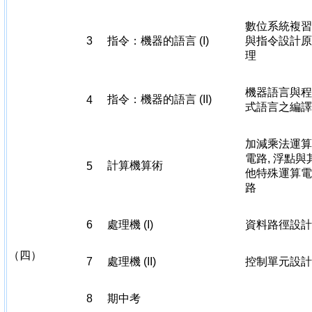
數位系統複習
3
指令：機器的語言 (I)
與指令設計原
理
機器語言與程
指令：機器的語言 (II)
4
式語言之編譯
加減乘法運算
電路, 浮點與
計算機算術
5
他特殊運算電
路
6
處理機 (I)
資料路徑設計
（四）
7
處理機 (II)
控制單元設計
8
期中考