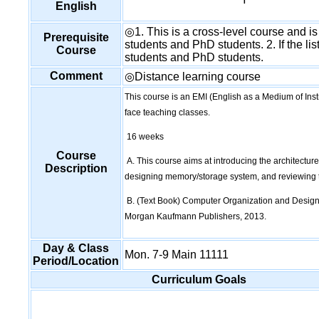
English
◎1. This is a cross-level course and is
Prerequisite
students and PhD students. 2. If the list
Course
students and PhD students.
Comment
◎Distance learning course
This course is an EMI (English as a Medium of Ins
face teaching classes.
16 weeks
Course
A. This course aims at introducing the architectur
Description
designing memory/storage system, and reviewing t
B. (Text Book) Computer Organization and Design:
Morgan Kaufmann Publishers, 2013.
Day & Class
Mon. 7-9 Main 11111
Period/Location
Curriculum Goals