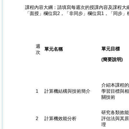
課程內容大綱：請填寫每週次的授課內容及課程大綱
「面授」欄位寫2，「非同步」欄位寫1，「同步」
週
單元目標
單元名稱
次
(
簡要說明)
介紹本課程的
1
計算機結構與技術簡介
學習目標與相
關技術
研究各類效能
2
計算機效能分析
評估法與其原
理