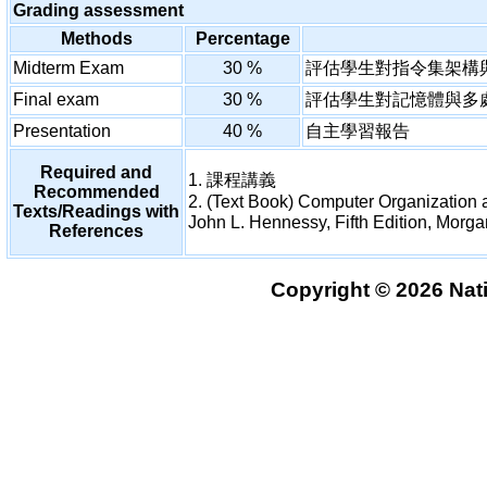
Grading assessment
Methods
Percentage
Midterm Exam
30 %
評估學生對指令集架構
Final exam
30 %
評估學生對記憶體與多
Presentation
40 %
自主學習報告
Required and
1. 課程講義
Recommended
2. (Text Book) Computer Organization 
Texts/Readings with
John L. Hennessy, Fifth Edition, Mor
References
Copyright © 2026 Nati