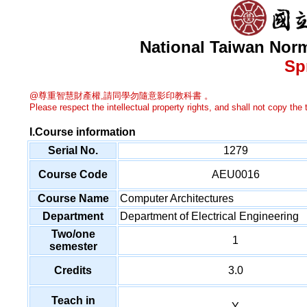
National Taiwan Norm
Sp
@尊重智慧財產權,請同學勿隨意影印教科書 。
Please respect the intellectual property rights, and shall not copy the t
I.Course information
Serial No.
1279
Course Code
AEU0016
Course Name
Computer Architectures
Department
Department of Electrical Engineering
Two/one
1
semester
Credits
3.0
Teach in
Y