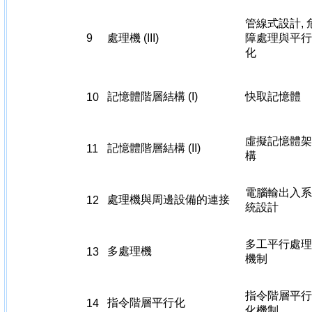
管線式設計, 
9
處理機 (III)
障處理與平行
化
記憶體階層結構 (I)
快取記憶體
10
虛擬記憶體架
記憶體階層結構 (II)
11
構
電腦輸出入系
處理機與周邊設備的連接
12
統設計
多工平行處理
多處理機
13
機制
指令階層平行
指令階層平行化
14
化機制